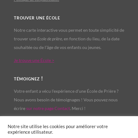
trouver une école
Notre carte interactive vous permet en toute simplicité de
trouver une
Ecole de prière
, en fonction du lieu, de la date
souhaitée ou de l’âge de vos enfants ou jeunes.
Je trouve une École >
témoignez !
Votre enfant a vécu l'expérience d'une École de Prière ?
Nous avons besoin de témoignages ! Vous pouvez nous
écrire
sur notre page Contact
. Merci !
Notre site utilise les cookies pour améliorer votre
Liaison et Coordination des Écoles de Prière des Jeunes ©
expérience utilisateur.